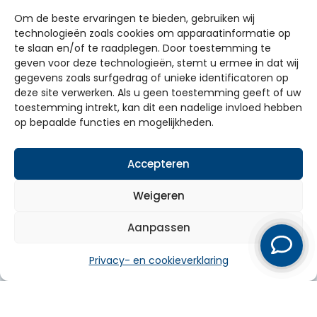
Om de beste ervaringen te bieden, gebruiken wij
technologieën zoals cookies om apparaatinformatie op
Ontdek de mogelijkheden!
te slaan en/of te raadplegen. Door toestemming te
geven voor deze technologieën, stemt u ermee in dat wij
gegevens zoals surfgedrag of unieke identificatoren op
✓ 100% vrijblijvend ✓ Ruim 60 jaar ervaring ✓
deze site verwerken. Als u geen toestemming geeft of uw
Dé totaalinstallateur van Gelderland
toestemming intrekt, kan dit een nadelige invloed hebben
op bepaalde functies en mogelijkheden.
Vraag offerte aan
Accepteren
Bel ons direct
Weigeren
Aanpassen
Privacy- en cookieverklaring