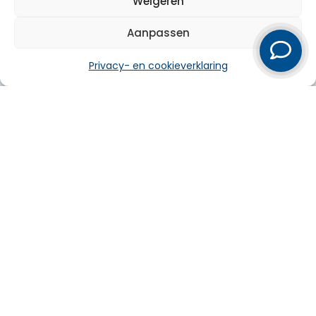
Weigeren
Bel ons direct
Aanpassen
Privacy- en cookieverklaring
Particulier
Zakelijk
Over ons
Service
Werkgebied
© 2026 Pola
Privacy- en cookieverklaring