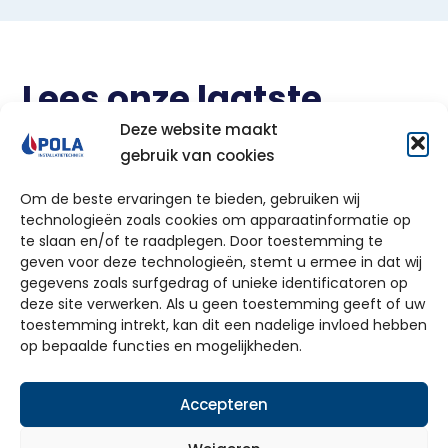
Lees onze laatste
reviews
Deze website maakt
gebruik van cookies
Om de beste ervaringen te bieden, gebruiken wij
technologieën zoals cookies om apparaatinformatie op
te slaan en/of te raadplegen. Door toestemming te
geven voor deze technologieën, stemt u ermee in dat wij
Ontdek de mogelijkheden!
gegevens zoals surfgedrag of unieke identificatoren op
deze site verwerken. Als u geen toestemming geeft of uw
toestemming intrekt, kan dit een nadelige invloed hebben
✓ 100% vrijblijvend ✓ Ruim 60 jaar ervaring ✓
op bepaalde functies en mogelijkheden.
Dé totaalinstallateur van Gelderland
Accepteren
Vraag offerte aan