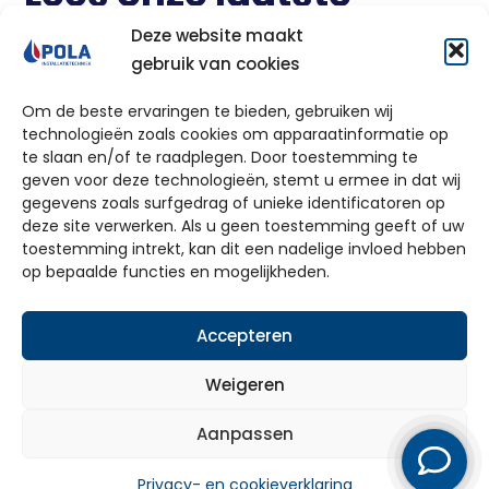
reviews
Deze website maakt
gebruik van cookies
Om de beste ervaringen te bieden, gebruiken wij
technologieën zoals cookies om apparaatinformatie op
te slaan en/of te raadplegen. Door toestemming te
geven voor deze technologieën, stemt u ermee in dat wij
Ontdek de mogelijkheden!
gegevens zoals surfgedrag of unieke identificatoren op
deze site verwerken. Als u geen toestemming geeft of uw
✓ 100% vrijblijvend ✓ Ruim 60 jaar ervaring ✓
toestemming intrekt, kan dit een nadelige invloed hebben
op bepaalde functies en mogelijkheden.
Dé totaalinstallateur van Gelderland
Accepteren
Vraag offerte aan
Weigeren
Bel ons direct
Aanpassen
Privacy- en cookieverklaring