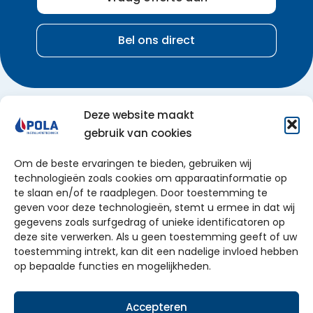
Bel ons direct
Deze website maakt
gebruik van cookies
Om de beste ervaringen te bieden, gebruiken wij
Particulier
technologieën zoals cookies om apparaatinformatie op
te slaan en/of te raadplegen. Door toestemming te
Zakelijk
geven voor deze technologieën, stemt u ermee in dat wij
gegevens zoals surfgedrag of unieke identificatoren op
Over ons
deze site verwerken. Als u geen toestemming geeft of uw
Service
toestemming intrekt, kan dit een nadelige invloed hebben
op bepaalde functies en mogelijkheden.
Werkgebied
Accepteren
© 2026 Pola