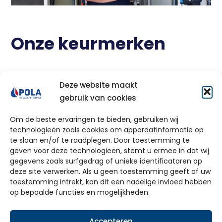
Onze keurmerken
Deze website maakt
gebruik van cookies
Om de beste ervaringen te bieden, gebruiken wij
technologieën zoals cookies om apparaatinformatie op
te slaan en/of te raadplegen. Door toestemming te
Ontdek de mogelijkheden!
geven voor deze technologieën, stemt u ermee in dat wij
gegevens zoals surfgedrag of unieke identificatoren op
✓ 100% vrijblijvend ✓ Ruim 60 jaar ervaring ✓
deze site verwerken. Als u geen toestemming geeft of uw
toestemming intrekt, kan dit een nadelige invloed hebben
Dé totaalinstallateur van Gelderland
op bepaalde functies en mogelijkheden.
Vraag offerte aan
Accepteren