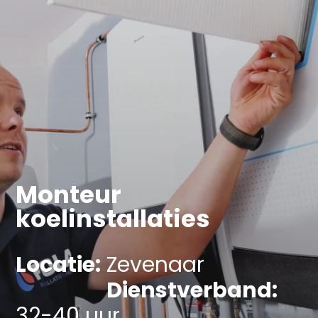
Monteur
koelinstallaties
Locatie:
Zevenaar
Dienstverband:
32-40 uur