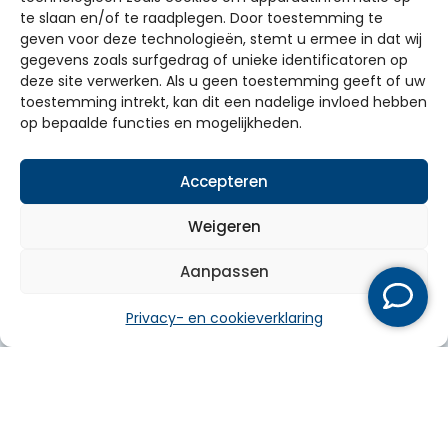
te slaan en/of te raadplegen. Door toestemming te
✓ 100% vrijblijvend ✓ Ruim 60 jaar ervaring ✓
geven voor deze technologieën, stemt u ermee in dat wij
Dé totaalinstallateur van Gelderland
gegevens zoals surfgedrag of unieke identificatoren op
deze site verwerken. Als u geen toestemming geeft of uw
toestemming intrekt, kan dit een nadelige invloed hebben
Vraag offerte aan
op bepaalde functies en mogelijkheden.
Bel ons direct
Accepteren
Weigeren
Aanpassen
Privacy- en cookieverklaring
Particulier
Zakelijk
Over ons