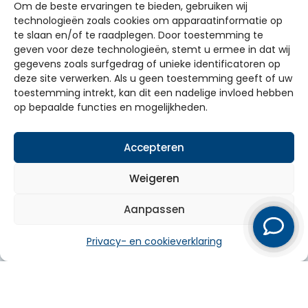
Om de beste ervaringen te bieden, gebruiken wij
technologieën zoals cookies om apparaatinformatie op
te slaan en/of te raadplegen. Door toestemming te
geven voor deze technologieën, stemt u ermee in dat wij
gegevens zoals surfgedrag of unieke identificatoren op
deze site verwerken. Als u geen toestemming geeft of uw
Particulier
toestemming intrekt, kan dit een nadelige invloed hebben
Zakelijk
op bepaalde functies en mogelijkheden.
Over ons
Accepteren
Service
Weigeren
Werkgebied
Aanpassen
© 2026 Pola
Privacy- en cookieverklaring
Privacy- en cookieverklaring
Disclaimer
Algemene voorwaarden
Sitemap
Website door
Nedbase