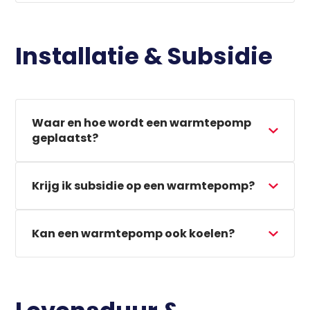
Installatie & Subsidie
Waar en hoe wordt een warmtepomp
Waar ben je naar op zoek?
geplaatst?
Krijg ik subsidie op een warmtepomp?
Kan een warmtepomp ook koelen?