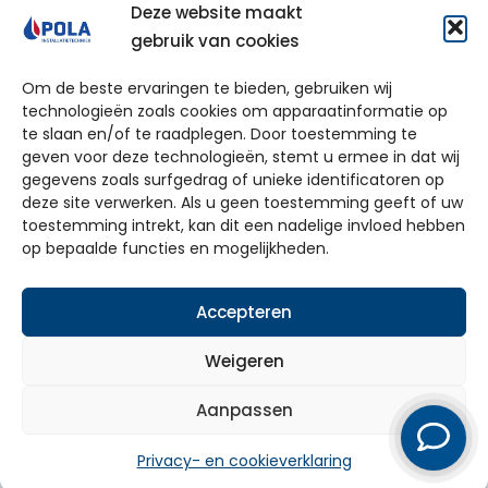
Bel ons direct
Deze website maakt
gebruik van cookies
Om de beste ervaringen te bieden, gebruiken wij
technologieën zoals cookies om apparaatinformatie op
te slaan en/of te raadplegen. Door toestemming te
geven voor deze technologieën, stemt u ermee in dat wij
gegevens zoals surfgedrag of unieke identificatoren op
deze site verwerken. Als u geen toestemming geeft of uw
Particulier
toestemming intrekt, kan dit een nadelige invloed hebben
op bepaalde functies en mogelijkheden.
Zakelijk
Over ons
Accepteren
Service
Weigeren
Werkgebied
Aanpassen
© 2026 Pola
Privacy- en cookieverklaring
Privacy- en cookieverklaring
Disclaimer