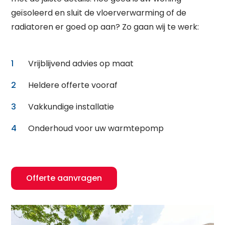
geïsoleerd en sluit de vloerverwarming of de
Waar ben je naar op zoek?
radiatoren er goed op aan? Zo gaan wij te werk:
Vrijblijvend advies op maat
Heldere offerte vooraf
Vakkundige installatie
Onderhoud voor uw warmtepomp
Offerte aanvragen