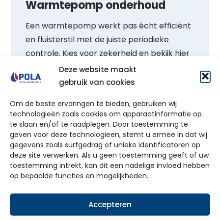
Warmtepomp onderhoud
Een warmtepomp werkt pas écht efficiënt
en fluisterstil met de juiste periodieke
controle. Kies voor zekerheid en bekijk hier
de mogelijkheden voor vakkundig
Deze website maakt
warmtepomp onderhoud
.
gebruik van cookies
Om de beste ervaringen te bieden, gebruiken wij
Bekijk onderhoud
technologieën zoals cookies om apparaatinformatie op
te slaan en/of te raadplegen. Door toestemming te
geven voor deze technologieën, stemt u ermee in dat wij
gegevens zoals surfgedrag of unieke identificatoren op
deze site verwerken. Als u geen toestemming geeft of uw
toestemming intrekt, kan dit een nadelige invloed hebben
Ontdek de mogelijkheden!
op bepaalde functies en mogelijkheden.
✓ 100% vrijblijvend ✓ Ruim 60 jaar ervaring ✓
Accepteren
Dé totaalinstallateur van Gelderland