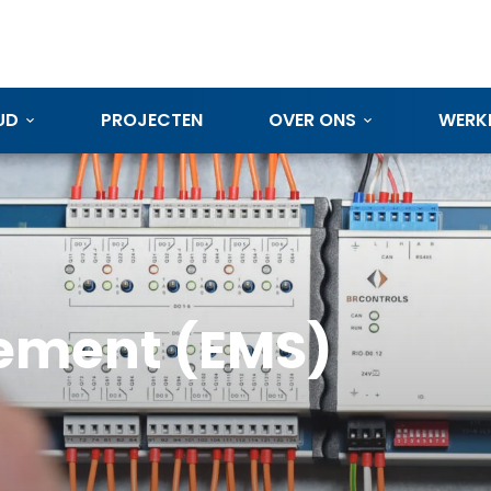
UD
PROJECTEN
OVER ONS
WERKE
ement (EMS)