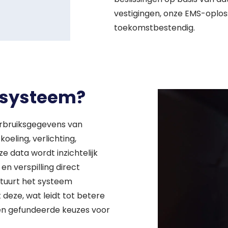
vestigingen, onze EMS-oplos
toekomstbestendig.
systeem?
ar op zoek?
erbruiksgegevens van
eling, verlichting,
e data wordt inzichtelijk
n verspilling direct
stuurt het systeem
 deze, wat leidt tot betere
 en gefundeerde keuzes voor