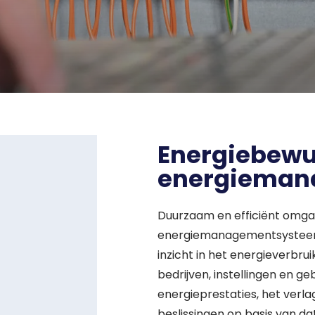
Energiebewus
energieman
Duurzaam en efficiënt omgaa
energiemanagementsysteem (
inzicht in het energieverbrui
bedrijven, instellingen en 
energieprestaties, het verl
beslissingen op basis van da