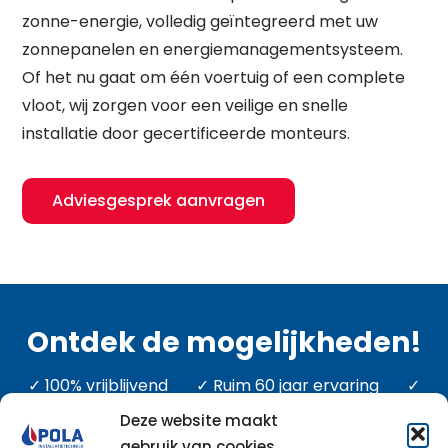
zonne-energie, volledig geïntegreerd met uw
zonnepanelen en energiemanagementsysteem.
Of het nu gaat om één voertuig of een complete
vloot, wij zorgen voor een veilige en snelle
installatie door gecertificeerde monteurs.
Adviesgesprek aanvragen
Ontdek de mogelijkheden!
✓ 100% vrijblijvend ✓ Ruim 60 jaar ervaring ✓
Dé totaalinstallateur van Gelderland
Deze website maakt
gebruik van cookies