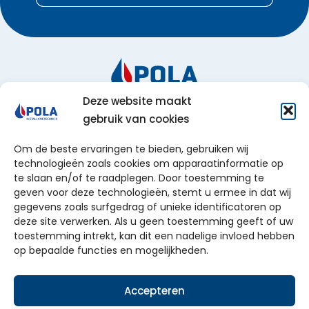
Deze website maakt
Particulier
gebruik van cookies
Zakelijk
Om de beste ervaringen te bieden, gebruiken wij
technologieën zoals cookies om apparaatinformatie op
Over ons
te slaan en/of te raadplegen. Door toestemming te
geven voor deze technologieën, stemt u ermee in dat wij
Service
gegevens zoals surfgedrag of unieke identificatoren op
deze site verwerken. Als u geen toestemming geeft of uw
Werkgebied
toestemming intrekt, kan dit een nadelige invloed hebben
op bepaalde functies en mogelijkheden.
© 2026 Pola
Privacy- en cookieverklaring
Disclaimer
Accepteren
Algemene voorwaarden